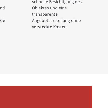
schnelle Besichtigung des
und
Objektes und eine
transparente
Sie
Angebotserstellung ohne
versteckte Kosten.