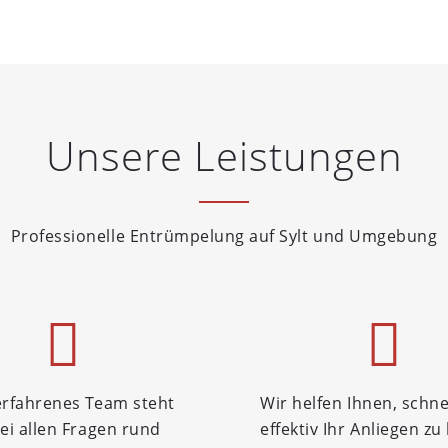
Unsere Leistungen
Professionelle Entrümpelung auf Sylt und Umgebung
erfahrenes Team steht
Wir helfen Ihnen, schne
ei allen Fragen rund
effektiv Ihr Anliegen zu