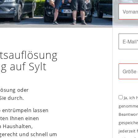
ung beträgt 94,16%.
hlt
eature endet.
n
tsauflösung
lspiels gibt, ist, dass die Voraussetzungen gering sind
 auf Sylt
lösung oder
Sie durch.
Ja, ich
genommen
o entrümpeln lassen
Beantwor
eten Ihnen einen
gespeiche
n Haushalten,
jederzeit
erecht und schnell um