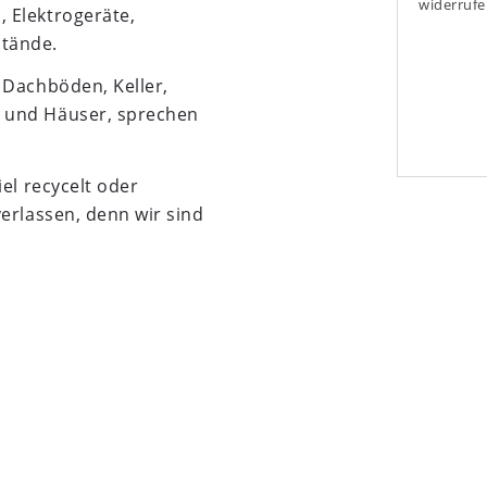
widerrufe
 Elektrogeräte,
stände.
 Dachböden, Keller,
n und Häuser, sprechen
iel recycelt oder
verlassen, denn wir sind