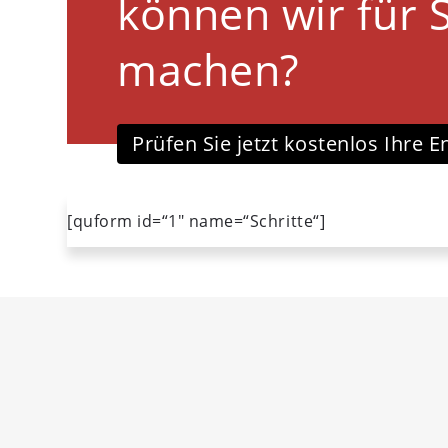
können wir für S
machen?
Prüfen Sie jetzt kostenlos Ihre
[quform id=“1″ name=“Schritte“]