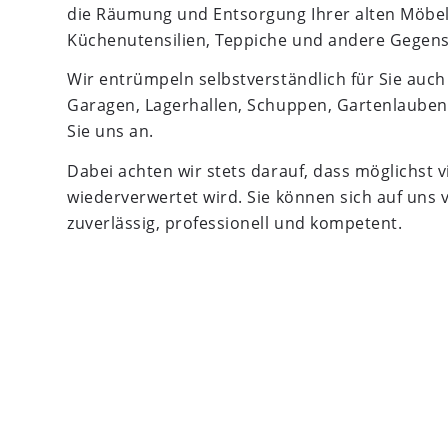
die Räumung und Entsorgung Ihrer alten Möbel,
Küchenutensilien, Teppiche und andere Gegen
Wir entrümpeln selbstverständlich für Sie auch
Garagen, Lagerhallen, Schuppen, Gartenlaube
Sie uns an.
Dabei achten wir stets darauf, dass möglichst v
wiederverwertet wird. Sie können sich auf uns 
zuverlässig, professionell und kompetent.