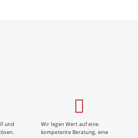
ll und
Wir legen Wert auf eine
 lösen.
kompetente Beratung, eine