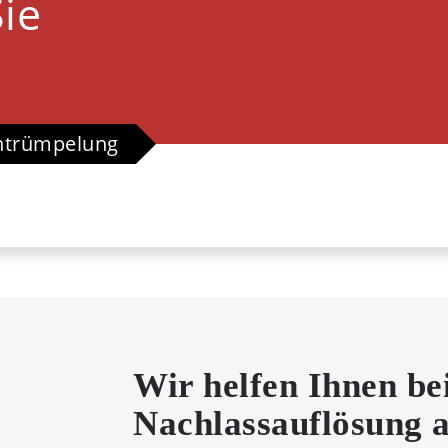
ie
 Entrümpelung
Wir helfen Ihnen b
Nachlassauflösung 