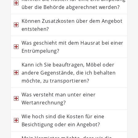
über die Behörde abgerechnet werden?
Können Zusatzkosten über dem Angebot
entstehen?
Was geschieht mit dem Hausrat bei einer
Entrümpelung?
Kann ich Sie beauftragen, Möbel oder
andere Gegenstände, die ich behalten
möchte, zu transportieren?
Was versteht man unter einer
Wertanrechnung?
Wie hoch sind die Kosten für eine
Besichtigung oder ein Angebot?