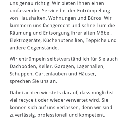
uns genau richtig. Wir bieten Ihnen einen
umfassenden Service bei der Entrümpelung
Frankfurt best casino
von Haushalten, Wohnungen und Büros. Wir
kümmern uns fachgerecht und schnell um die
75 Freispiele Ohne Einzahlung 2026 Von Experten
Räumung und Entsorgung Ihrer alten Möbel,
Gewählt
Elektrogeräte, Küchenutensilien, Teppiche und
Der Multiplikator wird auf 1x zurückgesetzt, wenn das
andere Gegenstände.
Feature endet.
1 Euro Einzahlen Und Bonus Erhalten 2026 Bonus
Wir entrümpeln selbstverständlich für Sie auch
Holen
Dachböden, Keller, Garagen, Lagerhallen,
Der Grund, warum es zwei Versionen des beliebten
Schuppen, Gartenlauben und Häuser,
Würfelspiels gibt, ist, dass die Voraussetzungen gering
sprechen Sie uns an.
sind.
5€ Einzahlen 25 € Bonus 2026 Sofort Einzahlen
Dabei achten wir stets darauf, dass möglichst
viel recycelt oder wiederverwertet wird. Sie
können sich auf uns verlassen, denn wir sind
zuverlässig, professionell und kompetent.