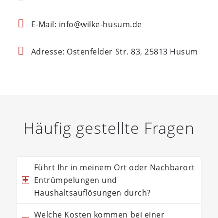
E-Mail: info@wilke-husum.de
Adresse: Ostenfelder Str. 83, 25813 Husum
Häufig gestellte Fragen
Führt Ihr in meinem Ort oder Nachbarort
Entrümpelungen und
Haushaltsauflösungen durch?
Welche Kosten kommen bei einer