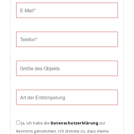
Ja, ich habe die
Datenschutzerklärung
zur
Kenntnis genommen. Ich stimme zu, dass meine