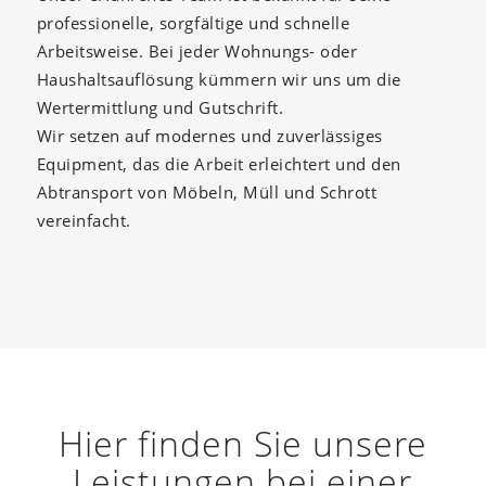
professionelle, sorgfältige und schnelle
Arbeitsweise. Bei jeder Wohnungs- oder
Haushaltsauflösung kümmern wir uns um die
Wertermittlung und Gutschrift.
Wir setzen auf modernes und zuverlässiges
Equipment, das die Arbeit erleichtert und den
Abtransport von Möbeln, Müll und Schrott
vereinfacht.
Hier finden Sie unsere
Leistungen bei einer