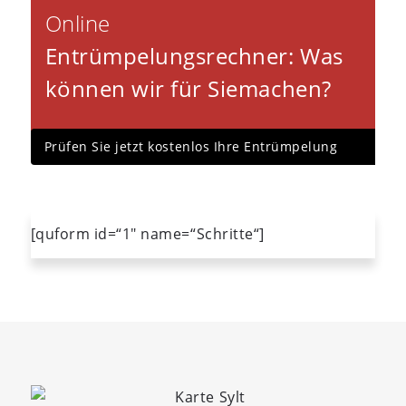
Online
Entrümpelungsrechner
: Was
können wir für Sie
machen?
Prüfen Sie jetzt kostenlos Ihre Entrümpelung
[quform id=“1″ name=“Schritte“]