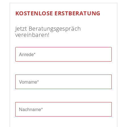
KOSTENLOSE ERSTBERATUNG
Jetzt Beratungsgespräch
vereinbaren!