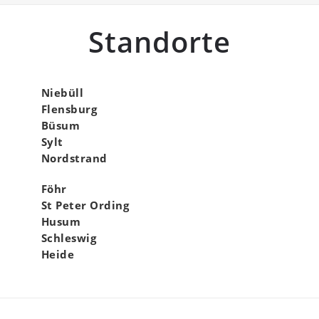
Standorte
Niebüll
Flensburg
Büsum
Sylt
Nordstrand
Föhr
St Peter Ording
Husum
Schleswig
Heide