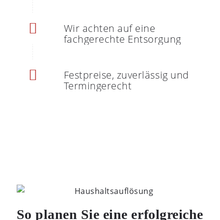
Wir achten auf eine
fachgerechte Entsorgung
Festpreise, zuverlässig und
Termingerecht
So planen Sie eine erfolgreiche