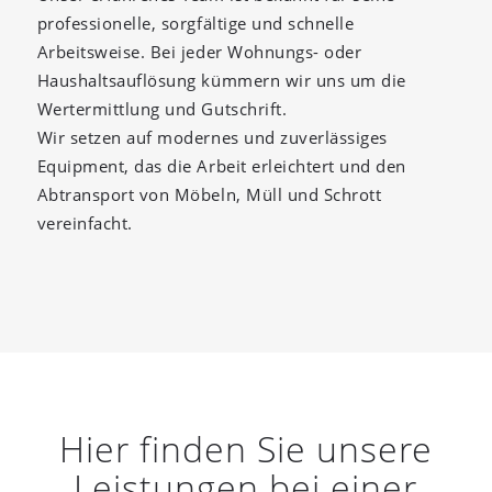
professionelle, sorgfältige und schnelle
Arbeitsweise. Bei jeder Wohnungs- oder
Haushaltsauflösung kümmern wir uns um die
Wertermittlung und Gutschrift.
Wir setzen auf modernes und zuverlässiges
Equipment, das die Arbeit erleichtert und den
Abtransport von Möbeln, Müll und Schrott
vereinfacht.
Hier finden Sie unsere
Leistungen bei einer