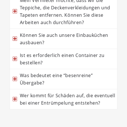
Mein Vermieter möchte, dass wir die
Teppiche, die Deckenverkleidungen und
Tapeten entfernen. Können Sie diese
Arbeiten auch durchführen?
Können Sie auch unsere Einbauküchen
ausbauen?
Ist es erforderlich einen Container zu
bestellen?
Was bedeutet eine “besenreine”
Übergabe?
Wer kommt für Schäden auf, die eventuell
bei einer Entrümpelung entstehen?