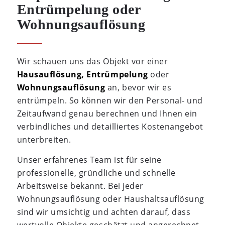
Entrümpelung oder
Wohnungsauflösung
Wir schauen uns das Objekt vor einer
Hausauflösung,
Entrümpelung
oder
Wohnungsauflösung
an, bevor wir es
entrümpeln. So können wir den Personal- und
Zeitaufwand genau berechnen und Ihnen ein
verbindliches und detailliertes Kostenangebot
unterbreiten.
Unser erfahrenes Team ist für seine
professionelle, gründliche und schnelle
Arbeitsweise bekannt. Bei jeder
Wohnungsauflösung oder Haushaltsauflösung
sind wir umsichtig und achten darauf, dass
wertvolle Objekte geschätzt und angerechnet