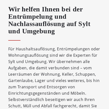
Wir helfen Ihnen bei der
Entrümpelung und
Nachlassauflösung auf Sylt
und Umgebung
Für Haushaltsauflösung, Entrümpelungen oder
Wohnungsauflösung sind wir die Experten für
Sylt und Umgebung. Wir übernehmen alle
Aufgaben, die damit verbunden sind – vom
Leerräumen der Wohnung, Keller, Schuppen,
Gartenlaube, Lager und vieles weiteres, bis hin
zum Transport und Entsorgen von
Einrichtungsgegenständen und Möbeln.
Selbstverständlich beseitigen wir auch Ihren
Schutt, Müll und Abfall fachgerecht, damit Sie