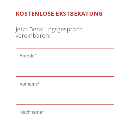
KOSTENLOSE ERSTBERATUNG
Jetzt Beratungsgespräch
vereinbaren!