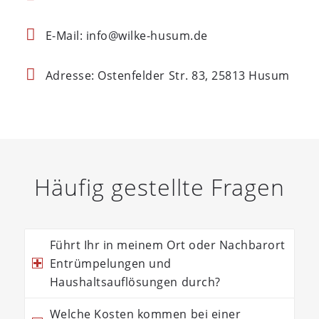
E-Mail: info@wilke-husum.de
Adresse: Ostenfelder Str. 83, 25813 Husum
Häufig gestellte Fragen
Führt Ihr in meinem Ort oder Nachbarort
Entrümpelungen und
Haushaltsauflösungen durch?
Welche Kosten kommen bei einer