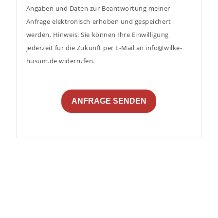
Angaben und Daten zur Beantwortung meiner
Anfrage elektronisch erhoben und gespeichert
werden. Hinweis: Sie können Ihre Einwilligung
jederzeit für die Zukunft per E-Mail an info@wilke-
husum.de widerrufen.