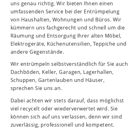
uns genau richtig. Wir bieten Ihnen einen
umfassenden Service bei der Entrümpelung
Frankfurt best casino
von Haushalten, Wohnungen und Büros. Wir
kümmern uns fachgerecht und schnell um die
75 Freispiele Ohne Einzahlung 2026 Von Experten
Räumung und Entsorgung Ihrer alten Möbel,
Gewählt
Elektrogeräte, Küchenutensilien, Teppiche und
Der Multiplikator wird auf 1x zurückgesetzt, wenn das
andere Gegenstände.
Feature endet.
1 Euro Einzahlen Und Bonus Erhalten 2026 Bonus
Wir entrümpeln selbstverständlich für Sie auch
Holen
Dachböden, Keller, Garagen, Lagerhallen,
Der Grund, warum es zwei Versionen des beliebten
Schuppen, Gartenlauben und Häuser,
Würfelspiels gibt, ist, dass die Voraussetzungen gering
sprechen Sie uns an.
sind.
5€ Einzahlen 25 € Bonus 2026 Sofort Einzahlen
Dabei achten wir stets darauf, dass möglichst
viel recycelt oder wiederverwertet wird. Sie
können sich auf uns verlassen, denn wir sind
zuverlässig, professionell und kompetent.