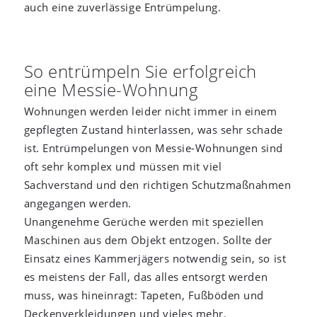
auch eine zuverlässige Entrümpelung.
So entrümpeln Sie erfolgreich
eine Messie-Wohnung
Wohnungen werden leider nicht immer in einem
gepflegten Zustand hinterlassen, was sehr schade
ist. Entrümpelungen von Messie-Wohnungen sind
oft sehr komplex und müssen mit viel
Sachverstand und den richtigen Schutzmaßnahmen
angegangen werden.
Unangenehme Gerüche werden mit speziellen
Maschinen aus dem Objekt entzogen. Sollte der
Einsatz eines Kammerjägers notwendig sein, so ist
es meistens der Fall, das alles entsorgt werden
muss, was hineinragt: Tapeten, Fußböden und
Deckenverkleidungen und vieles mehr.