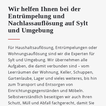
Wir helfen Ihnen bei der
Entrümpelung und
Nachlassauflösung auf Sylt
und Umgebung
Für Haushaltsauflösung, Entrümpelungen oder
Wohnungsauflösung sind wir die Experten für
Sylt und Umgebung. Wir übernehmen alle
Aufgaben, die damit verbunden sind – vom
Leerräumen der Wohnung, Keller, Schuppen,
Gartenlaube, Lager und vieles weiteres, bis hin
zum Transport und Entsorgen von
Einrichtungsgegenständen und Möbeln.
Selbstverständlich beseitigen wir auch Ihren
Schutt, Müll und Abfall fachgerecht, damit Sie