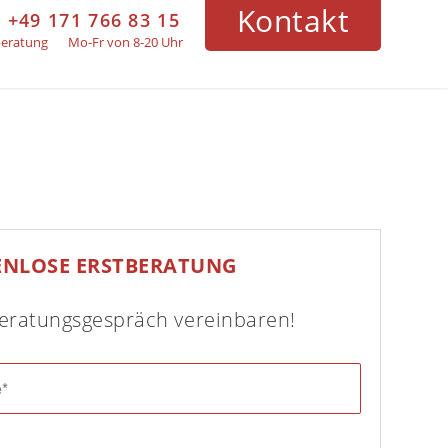
Kontakt
+49 171 766 83 15
beratung
Mo-Fr von 8-20 Uhr
aumabenteuer, nachdem Sie alles über unsere jenseitigen
mit Kobold-Thema bietet viel Spielspaß, indem Symbole
eich quer durch alle Kategorien die meisten Punkte
ENLOSE ERSTBERATUNG
d zu sammeln, sein Produkt zu monetarisieren, die
Beratungsgespräch vereinbaren!
ty zu haben - nicht nur die Online-Casino-Community
renten Stelle ausgestellt wurde, ist dies ein klarer