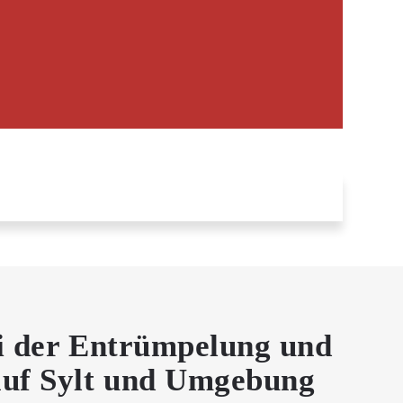
ei der Entrümpelung und
auf Sylt und Umgebung