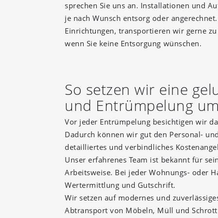
sprechen Sie uns an. Installationen und 
je nach Wunsch entsorg oder angerechnet.
Einrichtungen, transportieren wir gerne zu
wenn Sie keine Entsorgung wünschen.
So setzen wir eine ge
und Entrümpelung u
Vor jeder Entrümpelung besichtigen wir da
Dadurch können wir gut den Personal- und
detailliertes und verbindliches Kostenange
Unser erfahrenes Team ist bekannt für sein
Arbeitsweise. Bei jeder Wohnungs- oder 
Wertermittlung und Gutschrift.
Wir setzen auf modernes und zuverlässiges
Abtransport von Möbeln, Müll und Schrott 