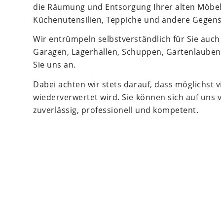
die Räumung und Entsorgung Ihrer alten Möbel,
Küchenutensilien, Teppiche und andere Gegen
Wir entrümpeln selbstverständlich für Sie auch
Garagen, Lagerhallen, Schuppen, Gartenlaube
Sie uns an.
Dabei achten wir stets darauf, dass möglichst v
wiederverwertet wird. Sie können sich auf uns 
zuverlässig, professionell und kompetent.