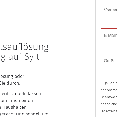
ung beträgt 94,16%.
hlt
eature endet.
n
tsauflösung
lspiels gibt, ist, dass die Voraussetzungen gering sind
 auf Sylt
lösung oder
Sie durch.
Ja, ich
genommen
o entrümpeln lassen
Beantwor
eten Ihnen einen
gespeiche
n Haushalten,
jederzeit
erecht und schnell um