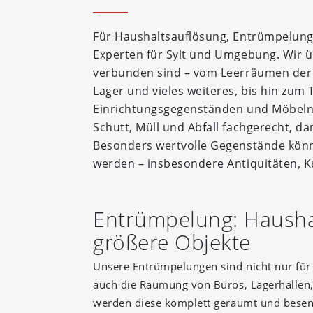
Für Haushaltsauflösung, Entrümpelung
Experten für Sylt und Umgebung. Wir 
verbunden sind – vom Leerräumen der 
Lager und vieles weiteres, bis hin zum
Einrichtungsgegenständen und Möbeln. 
Schutt, Müll und Abfall fachgerecht, da
Besonders wertvolle Gegenstände kön
werden – insbesondere Antiquitäten, 
Entrümpelung: Hausha
größere Objekte
Unsere Entrümpelungen sind nicht nur für
auch die Räumung von Büros, Lagerhallen
werden diese komplett geräumt und besen