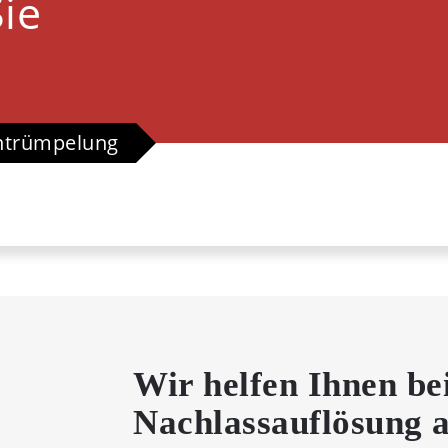
ie
 Entrümpelung
Wir helfen Ihnen b
Nachlassauflösung 